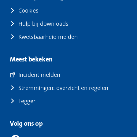
Cookies
Hulp bij downloads
Kwetsbaarheid melden
Meest bekeken
(opent
Incident melden
in
Stremmingen: overzicht en regelen
nieuw
venster)
Legger
Volg ons op