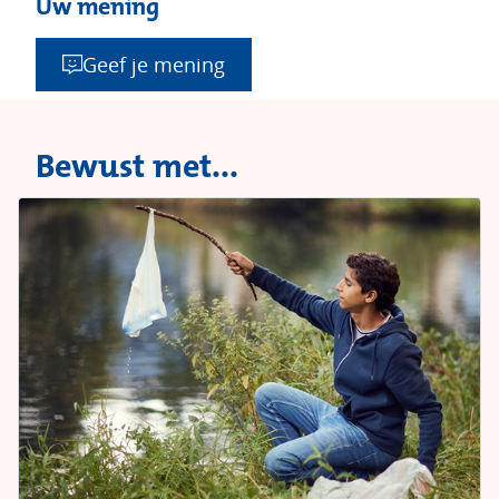
l
Uw mening
i
Geef je mening
n
g
Bewust met...