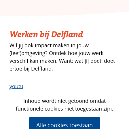
Werken bij Delfland
Wil jij ook impact maken in jouw
(leef)omgeving? Ontdek hoe jouw werk
verschil kan maken. Want: wat jij doet, doet
ertoe bij Delfland.
youtu
Cookies
Hier
Inhoud wordt niet getoond omdat
toestaan?
kan
functionele cookies niet toegestaan zijn.
het
gebruik
Alle cookies toestaan