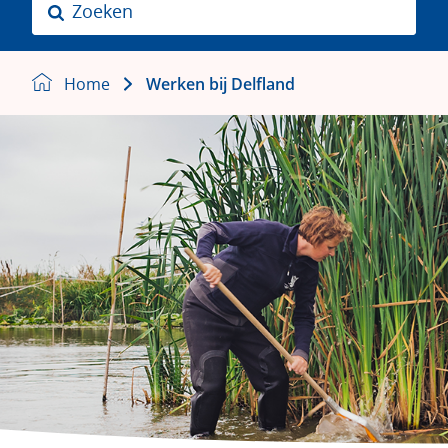
Z
o
e
k
Home
Werken bij Delfland
e
n