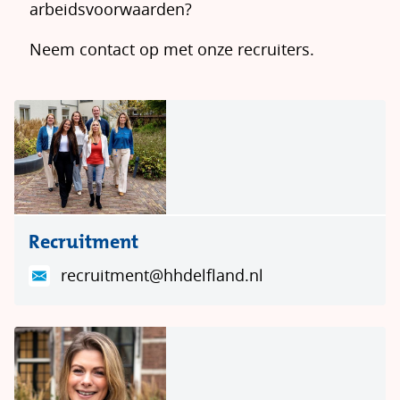
arbeidsvoorwaarden?
Neem contact op met onze recruiters.
R
e
c
r
Recruitment
u
i
recruitment@hhdelfland.nl
t
m
M
e
a
n