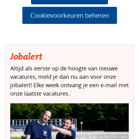
van
cookies
Cookievoorkeuren beheren
op
deze
website
worden
toegestaan
Jobalert
of
Altijd als eerste op de hoogte van nieuwe
geweigerd.
vacatures, meld je dan nu aan voor onze
jobalert! Elke week ontvang je een e-mail met
onze laatste vacatures.