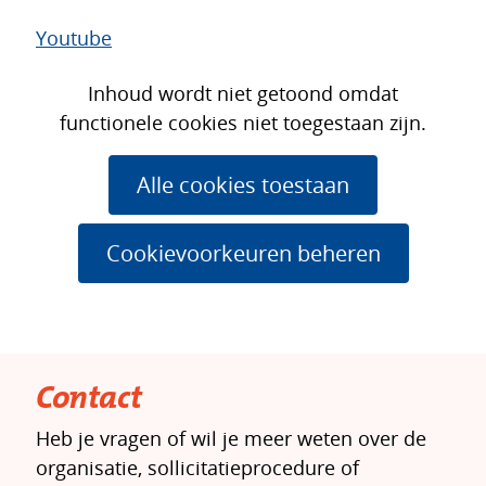
Youtube
Cookies
Hier
Inhoud wordt niet getoond omdat
toestaan?
kan
functionele cookies niet toegestaan zijn.
het
gebruik
Alle cookies toestaan
van
cookies
Cookievoorkeuren beheren
op
deze
website
worden
toegestaan
Contact
of
Heb je vragen of wil je meer weten over de
geweigerd.
organisatie, sollicitatieprocedure of