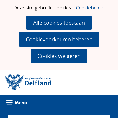
Ga
Cookies
Hier
Deze site gebruikt cookies.
Cookiebeleid
naar
toestaan?
kan
de
het
Alle cookies toestaan
inhoud
gebruik
van
Cookievoorkeuren beheren
cookies
op
Cookies weigeren
deze
website
(naar homepage)
worden
toegestaan
of
geweigerd.
Uitklappen
Menu
Zoeken