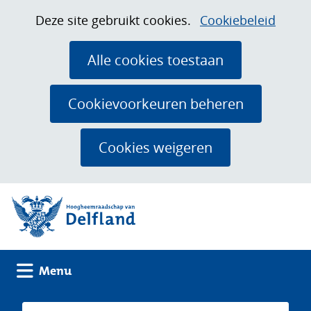
Ga
Cookies
Hier
Deze site gebruikt cookies.
Cookiebeleid
naar
toestaan?
kan
de
het
Alle cookies toestaan
inhoud
gebruik
van
Cookievoorkeuren beheren
cookies
op
Cookies weigeren
deze
website
(naar homepage)
worden
toegestaan
of
geweigerd.
Uitklappen
Menu
Zoeken