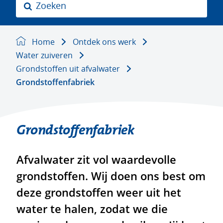
Z
o
e
k
Home
Ontdek ons werk
e
Water zuiveren
n
Grondstoffen uit afvalwater
Grondstoffenfabriek
Grondstoffenfabriek
Afvalwater zit vol waardevolle
grondstoffen. Wij doen ons best om
deze grondstoffen weer uit het
water te halen, zodat we die