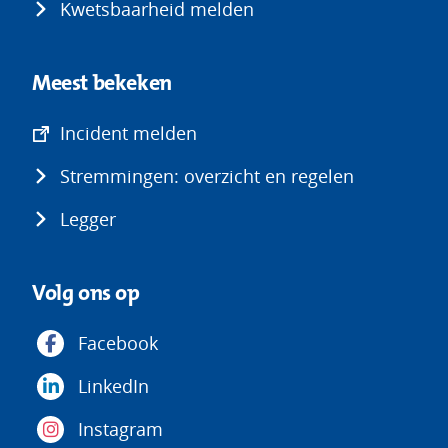
Kwetsbaarheid melden
Meest bekeken
(opent
Incident melden
in
Stremmingen: overzicht en regelen
nieuw
venster)
Legger
Volg ons op
Facebook
LinkedIn
Instagram