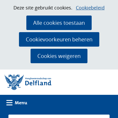
Ga
Cookies
Hier
Deze site gebruikt cookies.
Cookiebeleid
naar
toestaan?
kan
de
het
Alle cookies toestaan
inhoud
gebruik
van
Cookievoorkeuren beheren
cookies
op
Cookies weigeren
deze
website
(naar homepage)
worden
toegestaan
of
geweigerd.
Uitklappen
Menu
Zoeken