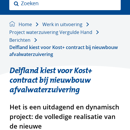
Z
o
e
k
Home
Werk in uitvoering
e
Project waterzuivering Vergulde Hand
n
Berichten
Delfland kiest voor Kost+ contract bij nieuwbouw
afvalwaterzuivering
Delfland kiest voor Kost+
contract bij nieuwbouw
afvalwaterzuivering
Het is een uitdagend en dynamisch
project: de volledige realisatie van
de nieuwe