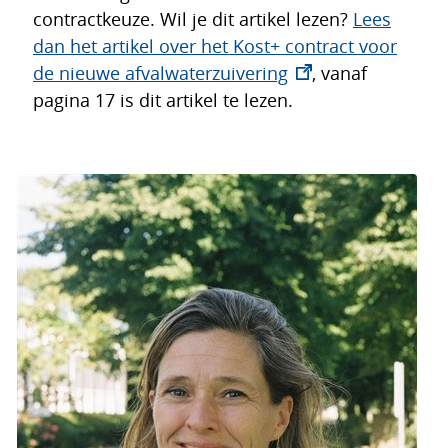
contractkeuze. Wil je dit artikel lezen?
Lees
dan het artikel over het Kost+ contract voor
(opent
de nieuwe afvalwaterzuivering
, vanaf
in
pagina 17 is dit artikel te lezen.
nieuw
venster)