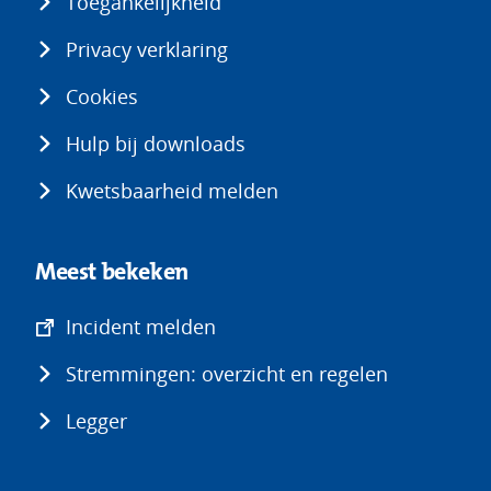
Toegankelijkheid
Privacy verklaring
Cookies
Hulp bij downloads
Kwetsbaarheid melden
Meest bekeken
(opent
Incident melden
in
Stremmingen: overzicht en regelen
nieuw
venster)
Legger