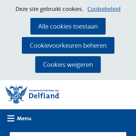
Ga
Cookies
Hier
Deze site gebruikt cookies.
Cookiebeleid
naar
toestaan?
kan
de
het
Alle cookies toestaan
inhoud
gebruik
van
Cookievoorkeuren beheren
cookies
op
Cookies weigeren
deze
website
(naar homepage)
worden
toegestaan
of
geweigerd.
Uitklappen
Menu
Zoeken