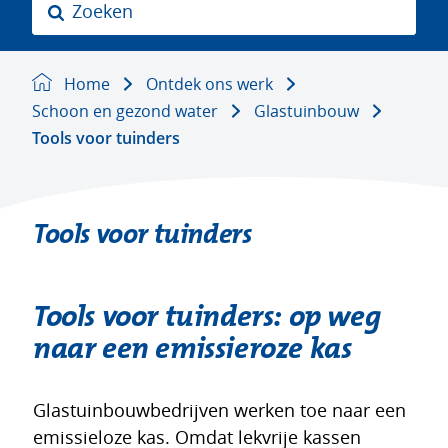
Z
o
e
k
Home
Ontdek ons werk
e
Schoon en gezond water
Glastuinbouw
n
Tools voor tuinders
Tools voor tuinders
Tools voor tuinders: op weg
naar een emissieroze kas
Glastuinbouwbedrijven werken toe naar een
emissieloze kas. Omdat lekvrije kassen