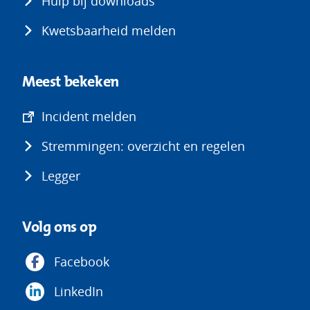
Hulp bij downloads
Kwetsbaarheid melden
Meest bekeken
(opent
Incident melden
in
Stremmingen: overzicht en regelen
nieuw
venster)
Legger
Volg ons op
Facebook
LinkedIn