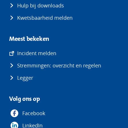
Hulp bij downloads
Kwetsbaarheid melden
Meest bekeken
(opent
Incident melden
in
Stremmingen: overzicht en regelen
nieuw
venster)
Legger
Volg ons op
Facebook
LinkedIn