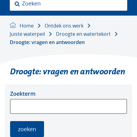
Z
o
e
k
Home
Ontdek ons werk
e
Juiste waterpeil
Droogte en watertekort
n
Droogte: vragen en antwoorden
Droogte: vragen en antwoorden
Zoeken
Zoeken
Zoekterm
in
binnen
de
de
index
index
zoeken