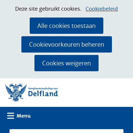
Ga
Cookies
Hier
Deze site gebruikt cookies.
Cookiebeleid
naar
toestaan?
kan
de
het
Alle cookies toestaan
inhoud
gebruik
van
Cookievoorkeuren beheren
cookies
op
Cookies weigeren
deze
website
(naar homepage)
worden
toegestaan
of
geweigerd.
Uitklappen
Menu
Zoeken