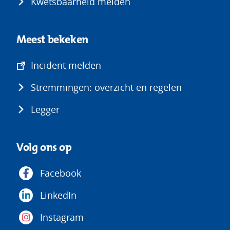
Kwetsbaarheid melden
Meest bekeken
(opent
Incident melden
in
Stremmingen: overzicht en regelen
nieuw
venster)
Legger
Volg ons op
Facebook
LinkedIn
Instagram