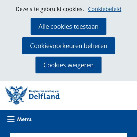
Ga
Cookies
Hier
Deze site gebruikt cookies.
Cookiebeleid
naar
toestaan?
kan
de
het
Alle cookies toestaan
inhoud
gebruik
van
Cookievoorkeuren beheren
cookies
op
Cookies weigeren
deze
website
(naar homepage)
worden
toegestaan
of
geweigerd.
Uitklappen
Menu
Zoeken