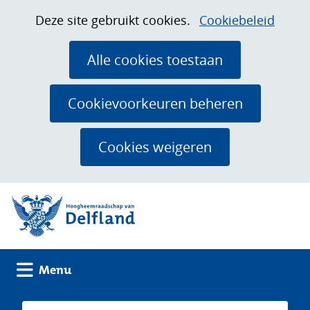
Ga
Cookies
Hier
Deze site gebruikt cookies.
Cookiebeleid
naar
toestaan?
kan
de
het
Alle cookies toestaan
inhoud
gebruik
van
Cookievoorkeuren beheren
cookies
op
Cookies weigeren
deze
website
(naar homepage)
worden
toegestaan
of
geweigerd.
Uitklappen
Menu
Zoeken