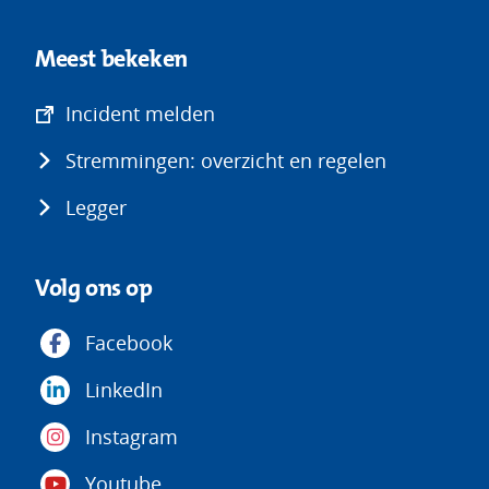
Meest bekeken
(opent
Incident melden
in
Stremmingen: overzicht en regelen
nieuw
venster)
Legger
Volg ons op
Facebook
LinkedIn
Instagram
Youtube