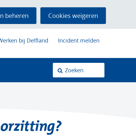
n beheren
Cookies weigeren
Werken bij Delfland
Incident melden
Zoeken
Z
o
k
n
orzitting?