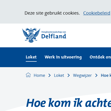
Cookies
Deze site gebruikt cookies.
Cookiebeleid
toestaan?
Hier
(naar homepage)
kan
het
gebruik
van
Loket
Uitklappen
cookies
Loket
Werk in uitvoering
Ontdek on
op
deze
Home
Loket
Wegwijzer
Hoe k
website
worden
toegestaan
of
Hoe kom ik acht
geweigerd.