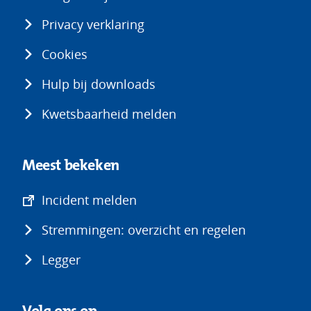
Privacy verklaring
Cookies
Hulp bij downloads
Kwetsbaarheid melden
Meest bekeken
(opent
Incident melden
in
Stremmingen: overzicht en regelen
nieuw
venster)
Legger
Volg ons op