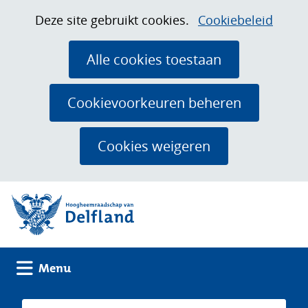
Ga
Cookies
Hier
Deze site gebruikt cookies.
Cookiebeleid
naar
toestaan?
kan
de
het
Alle cookies toestaan
inhoud
gebruik
van
Cookievoorkeuren beheren
cookies
op
Cookies weigeren
deze
website
(naar homepage)
worden
toegestaan
of
geweigerd.
Uitklappen
Menu
Zoeken