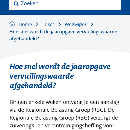
Z
o
e
k
Home
Loket
Wegwijzer
e
Hoe snel wordt de jaaropgave vervuilingswaarde
n
afgehandeld?
Hoe snel wordt de jaaropgave
vervuilingswaarde
afgehandeld?
Binnen enkele weken ontvang je een aanslag
via de Regionale Belasting Groep (RBG). De
Regionale Belasting Groep (RBG) verzorgt de
zuiverings- en verontreinigingsheffing voor