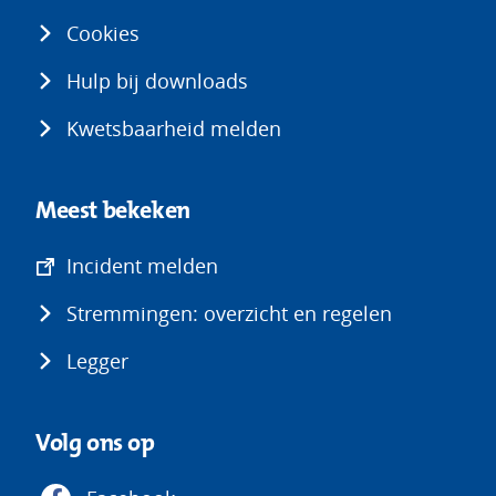
Cookies
Hulp bij downloads
Kwetsbaarheid melden
Meest bekeken
(opent
Incident melden
in
Stremmingen: overzicht en regelen
nieuw
venster)
Legger
Volg ons op