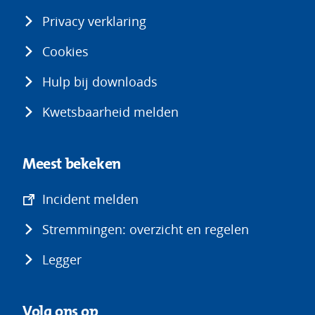
Privacy verklaring
Cookies
Hulp bij downloads
Kwetsbaarheid melden
Meest bekeken
(opent
Incident melden
in
Stremmingen: overzicht en regelen
nieuw
venster)
Legger
Volg ons op