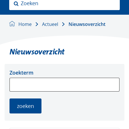
Z
o
e
k
Home
Actueel
Nieuwsoverzicht
e
n
Nieuwsoverzicht
Zoeken
Zoeken
Zoekterm
in
binnen
de
de
index
index
zoeken