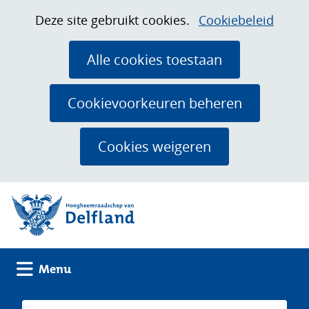
Ga
Cookies
Hier
Deze site gebruikt cookies.
Cookiebeleid
naar
toestaan?
kan
de
het
Alle cookies toestaan
inhoud
gebruik
van
Cookievoorkeuren beheren
cookies
op
Cookies weigeren
deze
website
(naar homepage)
worden
toegestaan
of
geweigerd.
Uitklappen
Menu
Zoeken