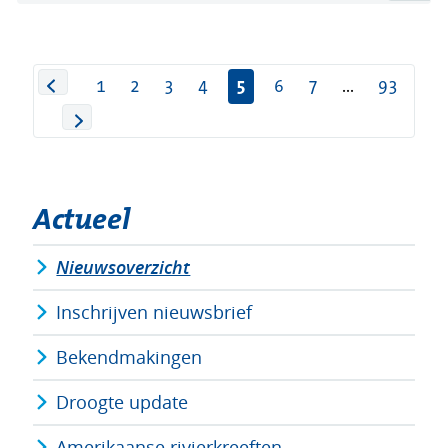
1
2
3
4
5
6
7
...
93
Actueel
Nieuwsoverzicht
Inschrijven nieuwsbrief
Bekendmakingen
Droogte update
Amerikaanse rivierkreeften