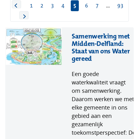
1
2
3
4
5
6
7
...
93
Samenwerking met
Midden-Delfland:
Staat van ons Water
gereed
Een goede
waterkwaliteit vraagt
om samenwerking.
Daarom werken we met
elke gemeente in ons
gebied aan een
gezamenlijk
toekomstperspectief: De