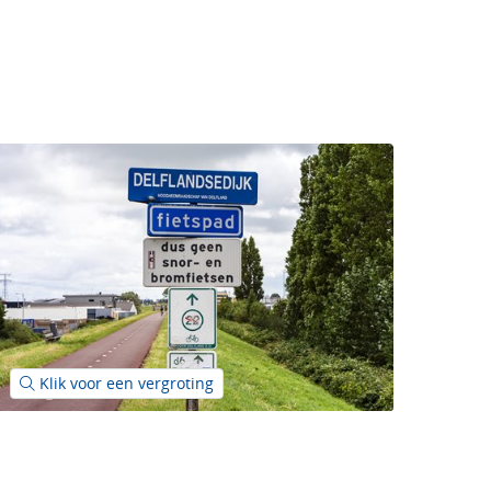
(afbeelding:
Klik voor een vergroting
dsc07801b.jpg)