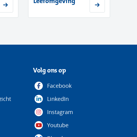
Leefomgeving
Volg ons op
ent
Facebook
icht
LinkedIn
euw
ster)
Instagram
Youtube