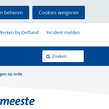
n beheren
Cookies weigeren
Werken bij Delfland
Incident melden
Zoeken
Z
o
k
ngen op orde
n
 meeste