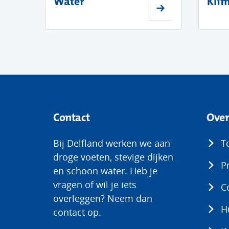
Water
Kli
Contact
Over
Bij Delfland werken we aan
T
droge voeten, stevige dijken
P
en schoon water. Heb je
vragen of wil je iets
C
overleggen? Neem dan
H
contact op.