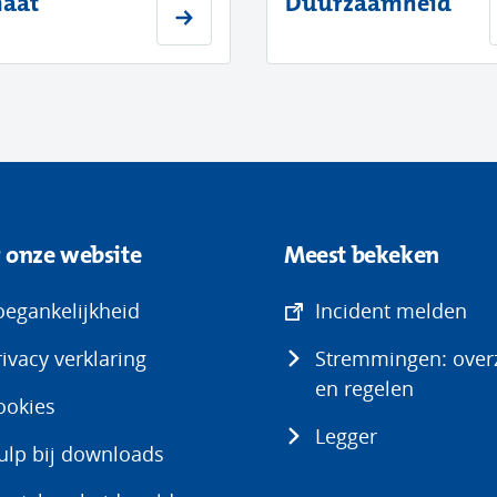
maat
Duurzaamheid
 onze website
Meest bekeken
(op
oegankelijkheid
Incident melden
in
rivacy verklaring
Stremmingen: overz
ni
en regelen
ven
ookies
Legger
ulp bij downloads