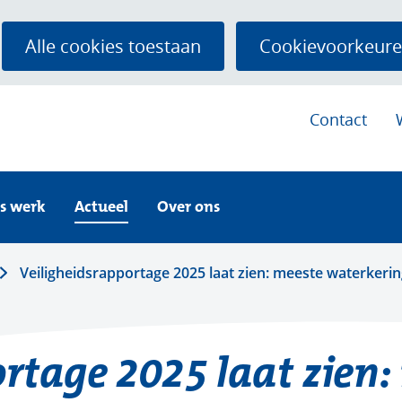
Ga
naar
Alle cookies toestaan
Cookievoorkeure
de
inhoud
Contact
Ontdek
Actueel
Over
ons
Uitklappen
Uitklappen
ons
Uitklappen
s werk
Actueel
Over ons
werk
e
Veiligheidsrapportage 2025 laat zien: meeste waterkeri
e
rtage 2025 laat zien: