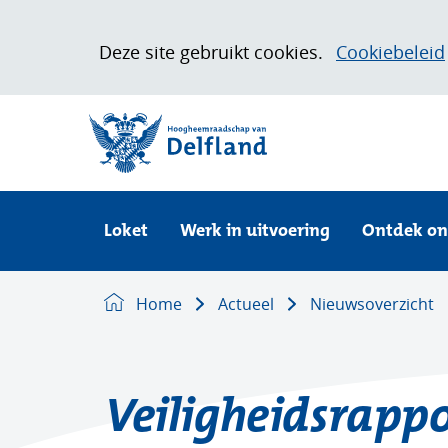
Cookies
Deze site gebruikt cookies.
Cookiebeleid
toestaan?
Hier
(naar homepage)
kan
het
gebruik
van
Loket
Uitklappen
cookies
Loket
Werk in uitvoering
Ontdek on
op
deze
Home
Actueel
Nieuwsoverzicht
website
worden
toegestaan
of
Veiligheidsrappo
geweigerd.