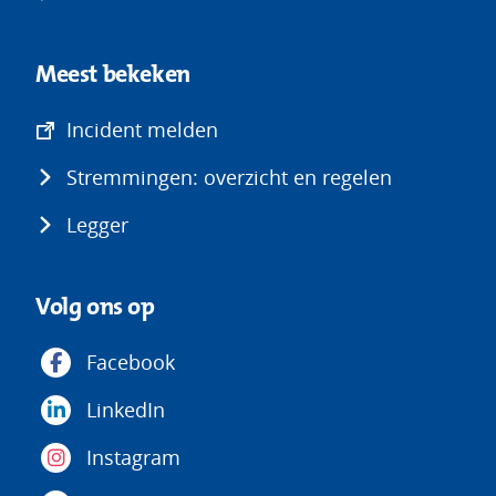
Meest bekeken
(opent
Incident melden
in
Stremmingen: overzicht en regelen
nieuw
venster)
Legger
Volg ons op
Facebook
LinkedIn
Instagram