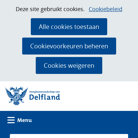
Ga
Cookies
Hier
Deze site gebruikt cookies.
Cookiebeleid
naar
toestaan?
kan
de
het
Alle cookies toestaan
inhoud
gebruik
van
Cookievoorkeuren beheren
cookies
op
Cookies weigeren
deze
website
(naar homepage)
worden
toegestaan
of
geweigerd.
Uitklappen
Menu
Zoeken