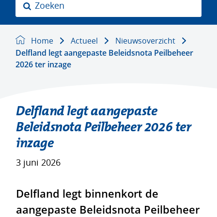
Z
o
e
k
Home
Actueel
Nieuwsoverzicht
e
Delfland legt aangepaste Beleidsnota Peilbeheer
n
2026 ter inzage
Delfland legt aangepaste
Beleidsnota Peilbeheer 2026 ter
inzage
3 juni 2026
Delfland legt binnenkort de
aangepaste Beleidsnota Peilbeheer