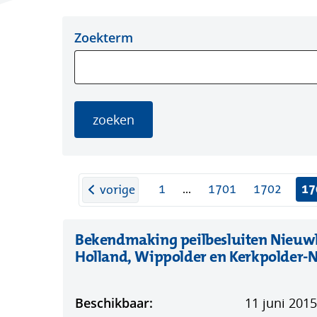
Zoeken
Zoeken in de
Zoekterm
in
bekendmakingen
de
bekendmakingen
zoeken
pagina
1
...
1701
1702
17
vorige
Bekendmaking peilbesluiten Nieuwl
Holland, Wippolder en Kerkpolder-
Beschikbaar:
11 juni 2015