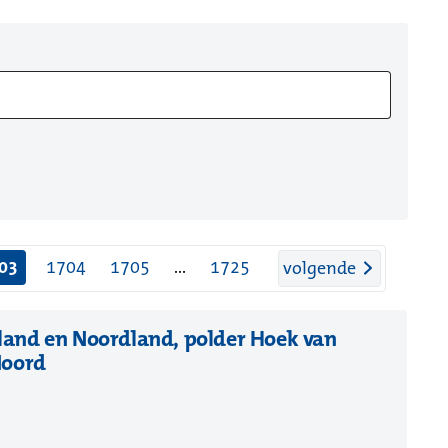
03
1704
1705
...
1725
pagina
volgende
and en Noordland, polder Hoek van
(opent
Noord
in
nieuw
venster)