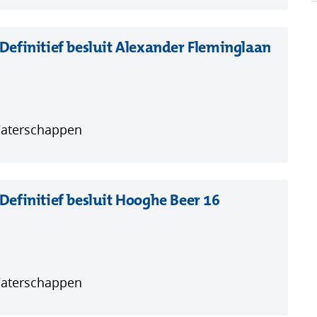
efinitief besluit Alexander Fleminglaan
Waterschappen
efinitief besluit Hooghe Beer 16
ent
euw
ster)
Waterschappen