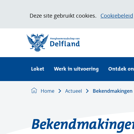
Cookies
Deze site gebruikt cookies.
Cookiebeleid
toestaan?
Hier
(naar homepage)
kan
het
gebruik
van
Loket
Uitklappen
cookies
Loket
Werk in uitvoering
Ontdek on
op
deze
Home
Actueel
Bekendmakingen
website
worden
toegestaan
of
Bekendmakinge
geweigerd.