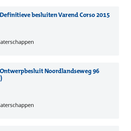
(opent
efinitieve besluiten Varend Corso 2015
in
nieuw
venster
Waterschappen
 Ontwerpbesluit Noordlandseweg 96
(opent
)
in
nieuw
venster)
Waterschappen