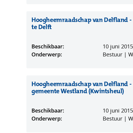
Hoogheemraadschap van Delfland - D
(opent
te Delft
in
nieuw
Beschikbaar:
10 juni 2015
venster)
Onderwerp:
Bestuur | 
Hoogheemraadschap van Delfland - D
(op
gemeente Westland (Kwintsheul)
in
ni
Beschikbaar:
10 juni 2015
ven
Onderwerp:
Bestuur | 