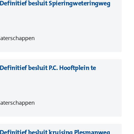
efinitief besluit Spieringweteringweg
Waterschappen
initief besluit P.C. Hooftplein te
Waterschappen
efinitief besluit kruising Plesmanweg