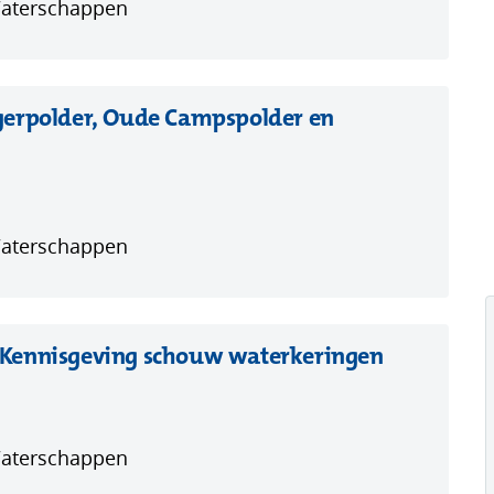
Waterschappen
gerpolder, Oude Campspolder en
Waterschappen
(opent
 Kennisgeving schouw waterkeringen
in
nieuw
venster)
Waterschappen