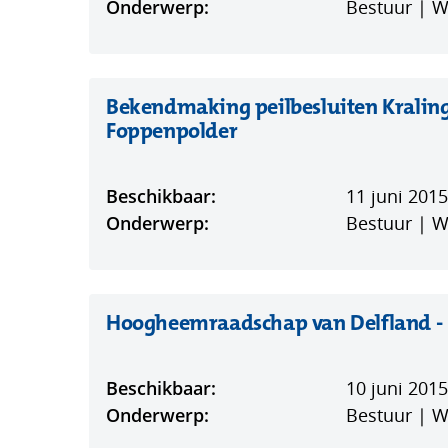
Onderwerp:
Bestuur | 
Bekendmaking peilbesluiten Kralin
(opent
Foppenpolder
in
nieuw
Beschikbaar:
11 juni 2015
venster)
Onderwerp:
Bestuur | 
Hoogheemraadschap van Delfland -
Beschikbaar:
10 juni 2015
Onderwerp:
Bestuur | 