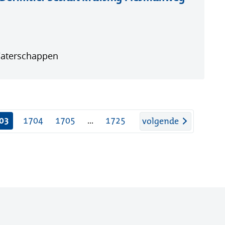
ent
euw
ster)
Waterschappen
03
1704
1705
...
1725
pagina
volgende