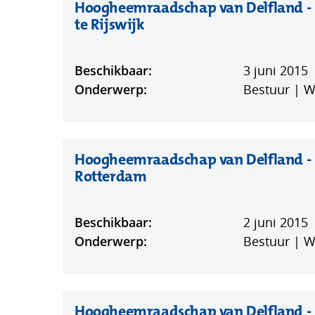
Hoogheemraadschap van Delfland - D
(opent
te Rijswijk
in
nieuw
Beschikbaar:
3 juni 2015
venster)
Onderwerp:
Bestuur | 
Hoogheemraadschap van Delfland - Def
(opent
Rotterdam
in
nieuw
Beschikbaar:
2 juni 2015
venster)
Onderwerp:
Bestuur | 
Hoogheemraadschap van Delfland - D