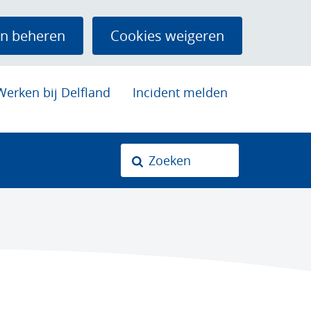
n beheren
Cookies weigeren
Werken bij Delfland
Incident melden
Zoeken
Z
o
k
n