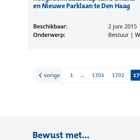
(op
en Nieuwe Parklaan te Den Haag
in
ni
Beschikbaar:
2 juni 2015
ven
Onderwerp:
Bestuur | 
pagina
1
...
1701
1702
17
vorige
Bewust met...