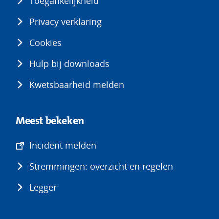
Toegankelijkheid
Privacy verklaring
Cookies
Hulp bij downloads
Kwetsbaarheid melden
Meest bekeken
(opent
Incident melden
in
Stremmingen: overzicht en regelen
nieuw
venster)
Legger