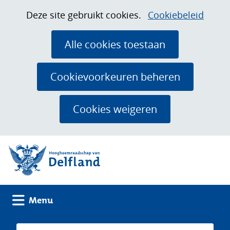
Ga
Cookies
Hier
Deze site gebruikt cookies.
Cookiebeleid
naar
toestaan?
kan
de
het
Alle cookies toestaan
inhoud
gebruik
van
Cookievoorkeuren beheren
cookies
op
Cookies weigeren
deze
website
(naar homepage)
worden
toegestaan
of
geweigerd.
Uitklappen
Menu
Zoeken