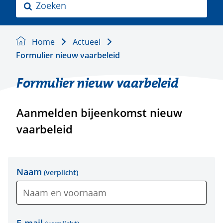
Z
o
e
k
Home
Actueel
e
Formulier nieuw vaarbeleid
n
Formulier nieuw vaarbeleid
Aanmelden bijeenkomst nieuw
vaarbeleid
Uw
Naam
(verplicht)
gegevens
E-mail