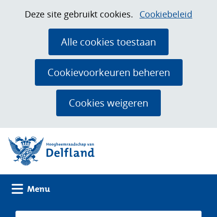
Ga
Cookies
Hier
Deze site gebruikt cookies.
Cookiebeleid
naar
toestaan?
kan
de
het
Alle cookies toestaan
inhoud
gebruik
van
Cookievoorkeuren beheren
cookies
op
Cookies weigeren
deze
website
(naar homepage)
worden
toegestaan
of
geweigerd.
Uitklappen
Menu
Zoeken