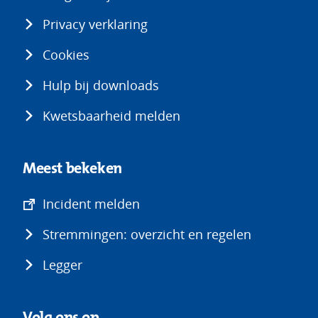
Privacy verklaring
Cookies
Hulp bij downloads
Kwetsbaarheid melden
Meest bekeken
(opent
Incident melden
in
Stremmingen: overzicht en regelen
nieuw
venster)
Legger
Volg ons op